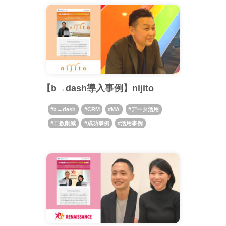
【b→dash導入事例】nijito
b→dash
CRM
MA
データ活用
工数削減
成功事例
活用事例