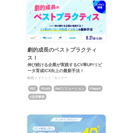
劇的成長のベストプラクティ
ス！
伸び続ける企業が実践するCV率UP/リピ
ータ育成/CX向上の最新手法！
動画
イベント・セミナー
EC
fcafe
w2ソリューション
Yappli
活用事例