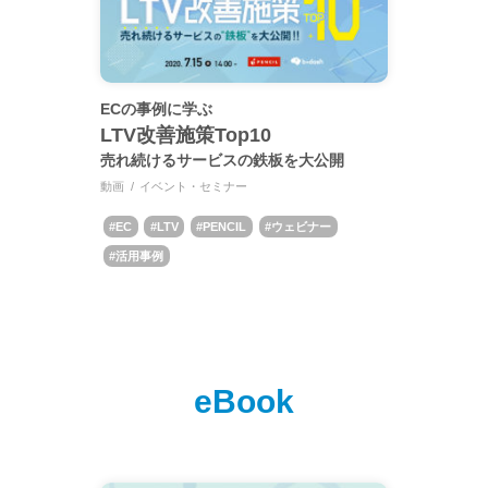
ECの事例に学ぶ
LTV改善施策Top10
売れ続けるサービスの鉄板を大公開
動画
イベント・セミナー
EC
LTV
PENCIL
ウェビナー
活用事例
eBook