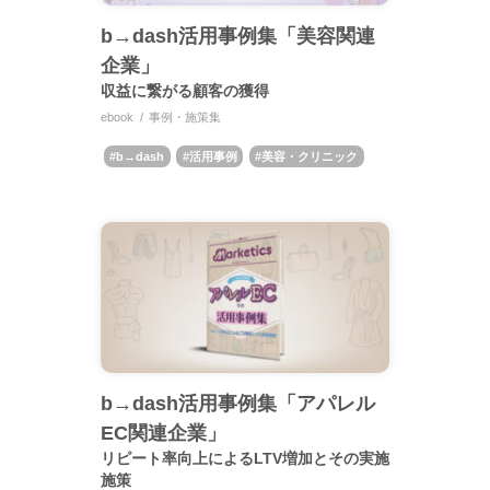
b→dash活用事例集「美容関連
企業」
収益に繋がる顧客の獲得
ebook
事例・施策集
b→dash
活用事例
美容・クリニック
b→dash活用事例集「アパレル
EC関連企業」
リピート率向上によるLTV増加とその実施
施策