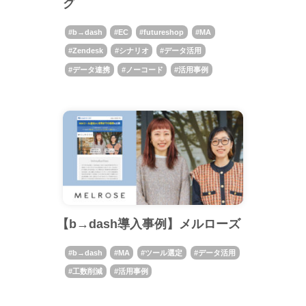
グ
b→dash
EC
futureshop
MA
Zendesk
シナリオ
データ活用
データ連携
ノーコード
活用事例
【b→dash導入事例】メルローズ
b→dash
MA
ツール選定
データ活用
工数削減
活用事例