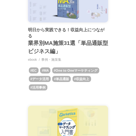
明日から実践できる！収益向上につなが
る
業界別MA施策31選「単品通販型
ビジネス編」
ebook
事例・施策集
EC
MA
One to Oneマーケティング
データ活用
単品通販
収益向上
活用事例