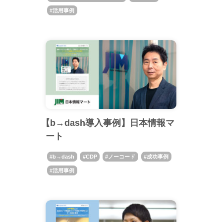
活用事例
【b→dash導入事例】日本情報マ
ート
b→dash
CDP
ノーコード
成功事例
活用事例