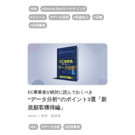
MA
One to Oneマーケティング
スクール
データ活用
収益向上
店舗
活用事例
EC事業者が絶対に読んでおくべき
“データ分析”のポイント3選「新
規顧客獲得編」
ebook
事例・施策集
EC
データ分析
活用事例