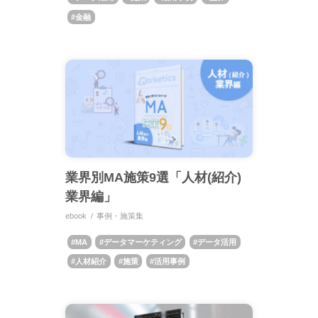
金融
業界別MA施策9選「人材(紹介)
業界編」
ebook
事例・施策集
MA
データマーケティング
データ活用
人材紹介
施策
活用事例