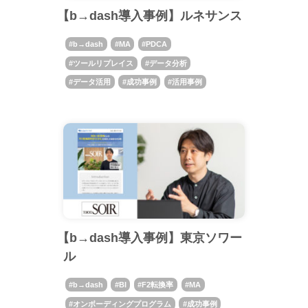
【b→dash導入事例】ルネサンス
b→dash
MA
PDCA
ツールリプレイス
データ分析
データ活用
成功事例
活用事例
【b→dash導入事例】東京ソワー
ル
b→dash
BI
F2転換率
MA
オンボーディングプログラム
成功事例