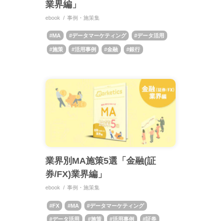
業界編」
ebook
事例・施策集
MA
データマーケティング
データ活用
施策
活用事例
金融
銀行
業界別MA施策5選「金融(証
券/FX)業界編」
ebook
事例・施策集
FX
MA
データマーケティング
データ活用
施策
活用事例
証券