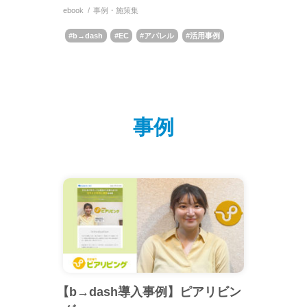
ebook
事例・施策集
b→dash
EC
アパレル
活用事例
事例
【b→dash導入事例】ピアリビン