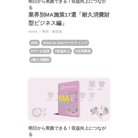
明日から実践できる！収益向上につなが
る
業界別MA施策17選「耐久消費財
型ビジネス編」
ebook
事例・施策集
MA
One to Oneマーケティング
データ活用
収益向上
活用事例
耐久消費財
明日から実践できる！収益向上につなが
る