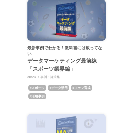
最新事例でわかる！教科書には載ってな
い
データマーケティング最前線
「スポーツ業界編」
ebook
事例・施策集
スポーツ
データ活用
ファン育成
活用事例