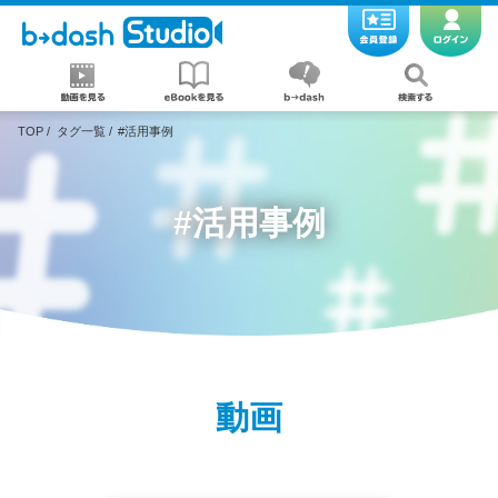
TOP
/
タグ一覧
/
#活用事例
#活用事例
動画