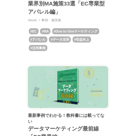
業界別MA施策33選「EC専業型
アパレル編」
ebook
事例・施策集
EC
MA
One to Oneマーケティング
アパレル
データ活用
収益向上
活用事例
最新事例でわかる！教科書には載ってな
い
データマーケティング最前線