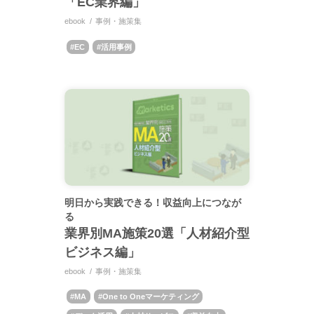
「EC業界編」
ebook
事例・施策集
EC
活用事例
明日から実践できる！収益向上につなが
る
業界別MA施策20選「人材紹介型
ビジネス編」
ebook
事例・施策集
MA
One to Oneマーケティング