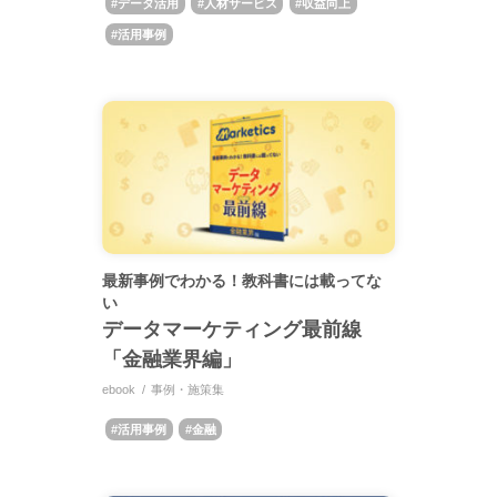
データ活用
人材サービス
収益向上
活用事例
最新事例でわかる！教科書には載ってな
い
データマーケティング最前線
「金融業界編」
ebook
事例・施策集
活用事例
金融