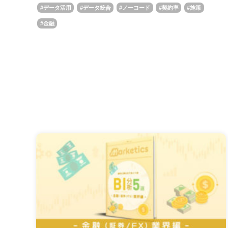
データ活用
データ統合
ノーコード
契約率
施策
金融