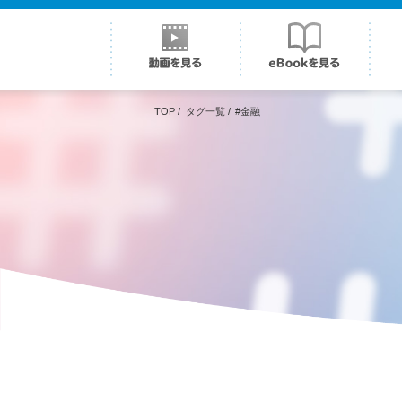
TOP
/
タグ一覧
/
#金融