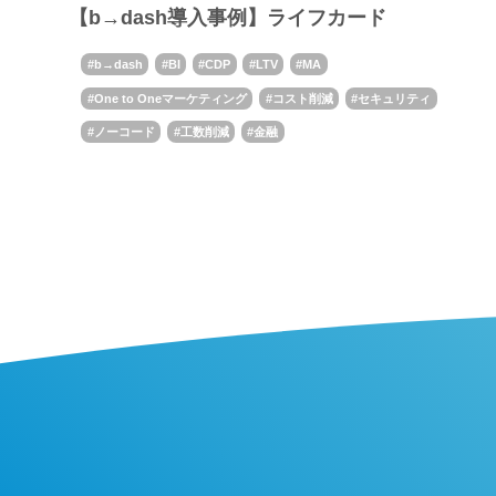
【b→dash導入事例】ライフカード
b→dash
BI
CDP
LTV
MA
One to Oneマーケティング
コスト削減
セキュリティ
ノーコード
工数削減
金融