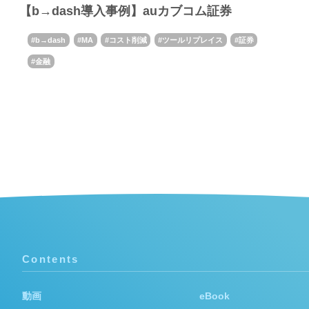
【b→dash導入事例】auカブコム証券
b→dash
MA
コスト削減
ツールリプレイス
証券
金融
Contents
動画
eBook