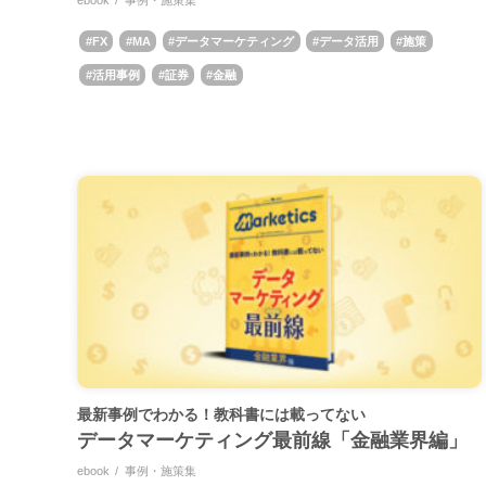
FX
MA
データマーケティング
データ活用
施策
活用事例
証券
金融
最新事例でわかる！教科書には載ってない
データマーケティング最前線「金融業界編」
ebook
事例・施策集