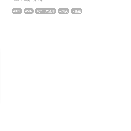
KPI
MA
データ活用
保険
金融