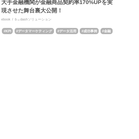
大手金融機関が金融商品契約率170%UPを実
現させた舞台裏大公開！
ebook
b→dashソリューション
KPI
データマーケティング
データ活用
成功事例
金融