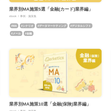
業界別MA施策5選「金融(カード)業界編」
ebook
事例・施策集
MA
シナリオ
データマーケティング
デジタルシフト
メール
金融
業界別MA施策10選「金融(保険)業界編」
ebook
事例・施策集