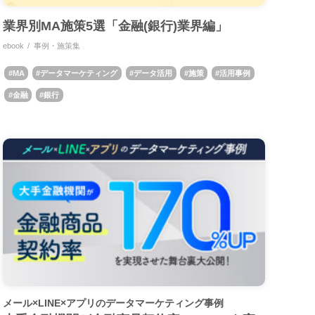
業界別MA施策5選「金融(銀行)業界編」
ebook
事例・施策集
MA
データマーケティング
データ活用
施策
活用事例
金融
銀行
メール×LINE×アプリのデータマーケティング事例