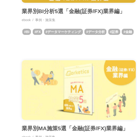
業界別BI分析5選「金融(証券/FX)業界編」
ebook
事例・施策集
BI
FX
データマーケティング
データ分析
証券
金融
業界別MA施策5選「金融(証券/FX)業界編」
ebook
事例・施策集