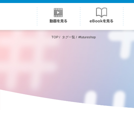
TOP
/
タグ一覧
/
#futureshop