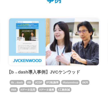
【b→dash導入事例】JVCケンウッド
b→dash
BI
CDP
F2転換率
futureshop
KPI
MA
データ活用
データ連携
工数削減