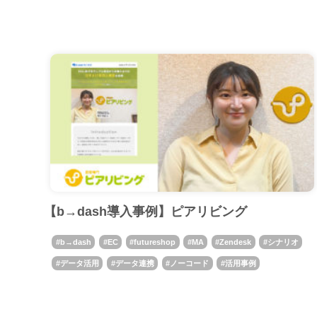
【b→dash導入事例】ピアリビング
b→dash
EC
futureshop
MA
Zendesk
シナリオ
データ活用
データ連携
ノーコード
活用事例