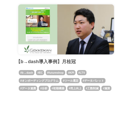
【b→dash導入事例】月桂冠
b→dash
EC
futureshop
KPI
LTV
オンボーディングプログラム
ツール選定
データパレット
データ連携
分析
初期構築
売上向上
工数削減
施策