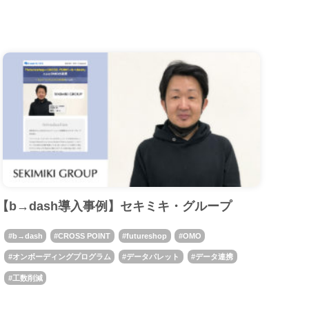
【b→dash導入事例】セキミキ・グループ
b→dash
CROSS POINT
futureshop
OMO
オンボーディングプログラム
データパレット
データ連携
工数削減