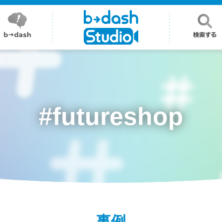
#futureshop
事例