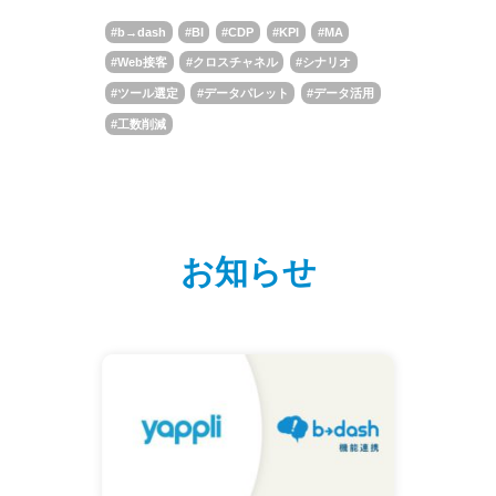
b→dash
BI
CDP
KPI
MA
Web接客
クロスチャネル
シナリオ
ツール選定
データパレット
データ活用
工数削減
お知らせ