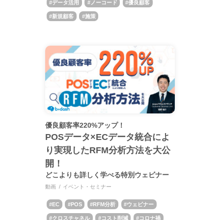
データ活用
ノーコード
優良顧客
新規顧客
施策
優良顧客率220%アップ！
POSデータ×ECデータ統合によ
り実現したRFM分析方法を大公
開！
どこよりも詳しく学べる特別ウェビナー
動画
イベント・セミナー
EC
POS
RFM分析
ウェビナー
クロスチャネル
コスト削減
コロナ禍