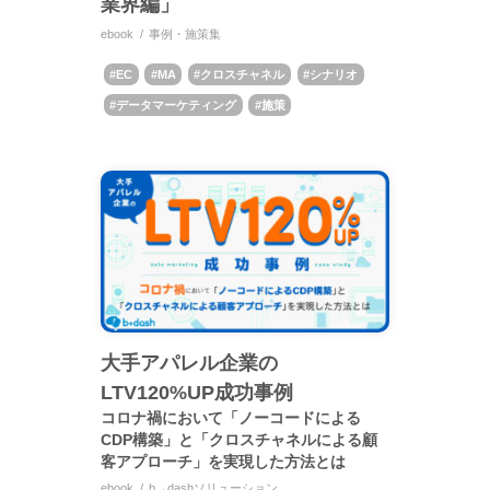
業界編」
ebook
事例・施策集
EC
MA
クロスチャネル
シナリオ
データマーケティング
施策
大手アパレル企業の
LTV120%UP成功事例
コロナ禍において「ノーコードによる
CDP構築」と「クロスチャネルによる顧
客アプローチ」を実現した方法とは
ebook
b→dashソリューション