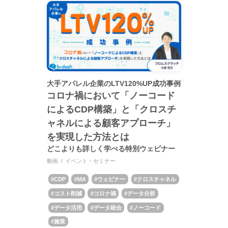
大手アパレル企業のLTV120%UP成功事例
コロナ禍において「ノーコード
によるCDP構築」と「クロスチ
ャネルによる顧客アプローチ」
を実現した方法とは
どこよりも詳しく学べる特別ウェビナー
動画
イベント・セミナー
CDP
MA
ウェビナー
クロスチャネル
コスト削減
コロナ禍
データ分析
データ活用
データ統合
ノーコード
施策