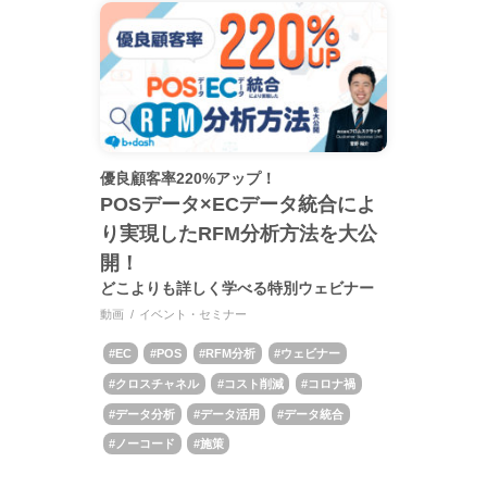
優良顧客率220%アップ！
POSデータ×ECデータ統合によ
り実現したRFM分析方法を大公
開！
どこよりも詳しく学べる特別ウェビナー
動画
イベント・セミナー
EC
POS
RFM分析
ウェビナー
クロスチャネル
コスト削減
コロナ禍
データ分析
データ活用
データ統合
ノーコード
施策