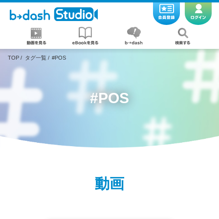
TOP
/
タグ一覧
/
#POS
#POS
動画