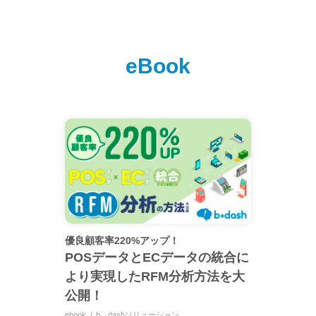
eBook
優良顧客率220%アップ！
POSデータとECデータの統合に
より実現したRFM分析方法を大
公開！
ebook
b→dashソリューション