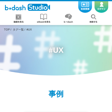
TOP
/
タグ一覧
/
#UX
#UX
事例