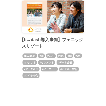
【b→dash導入事例】フェニック
スリゾート
b→dash
BI
CDP
MA
UI
UX
シナリオ
セグメント
データ分析
データ活用
ノーコード
ホテル・旅行
ロイヤル化