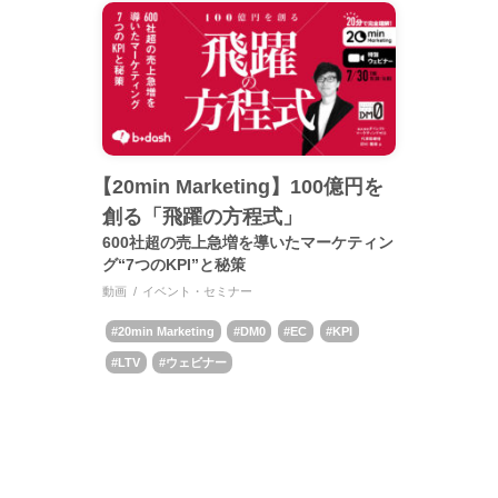
【20min Marketing】100億円を
創る「飛躍の方程式」
600社超の売上急増を導いたマーケティン
グ“7つのKPI”と秘策
動画
イベント・セミナー
20min Marketing
DM0
EC
KPI
LTV
ウェビナー