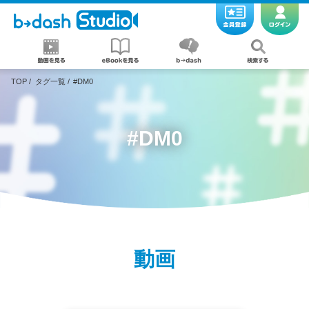
TOP
/
タグ一覧
/
#DM0
#DM0
動画