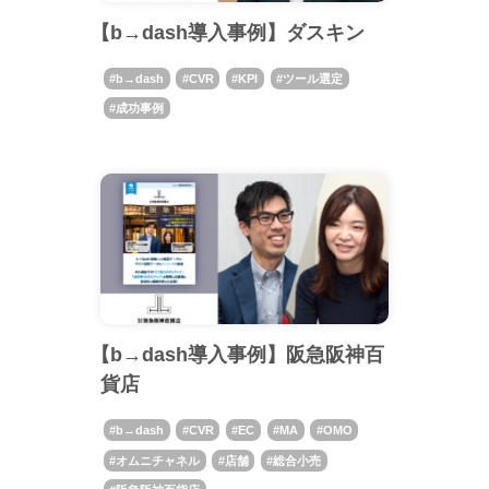
【b→dash導入事例】ダスキン
b→dash
CVR
KPI
ツール選定
成功事例
【b→dash導入事例】阪急阪神百
貨店
b→dash
CVR
EC
MA
OMO
オムニチャネル
店舗
総合小売