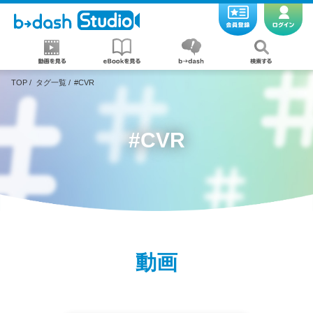
TOP
/
タグ一覧
/
#CVR
#CVR
動画