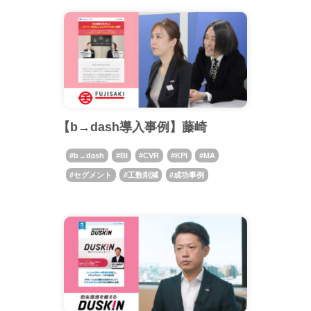
【b→dash導入事例】藤崎
b→dash
BI
CVR
KPI
MA
セグメント
工数削減
成功事例