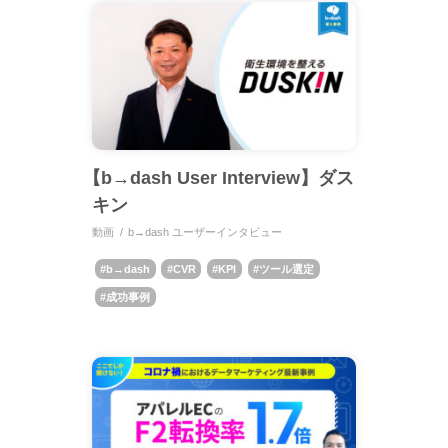
【b→dash User Interview】ダス
キン
動画
b→dash ユーザーインタビュー
b→dash
CVR
KPI
ツール選定
成功事例