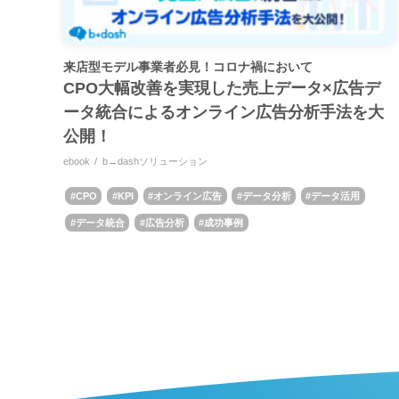
来店型モデル事業者必見！コロナ禍において
CPO大幅改善を実現した売上データ×広告デ
ータ統合によるオンライン広告分析手法を大
公開！
ebook
b→dashソリューション
CPO
KPI
オンライン広告
データ分析
データ活用
データ統合
広告分析
成功事例