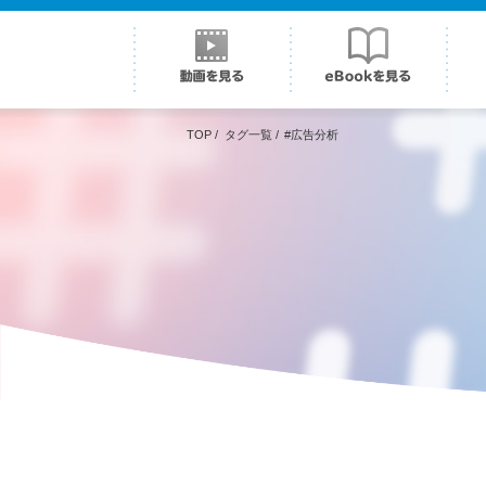
TOP
/
タグ一覧
/
#広告分析