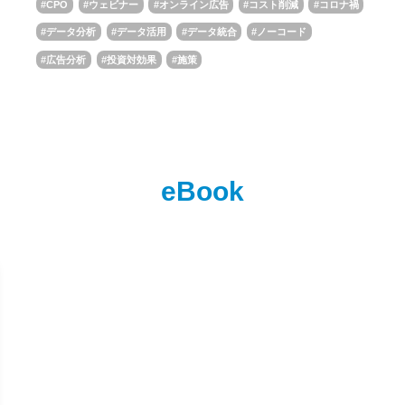
CPO
ウェビナー
オンライン広告
コスト削減
コロナ禍
データ分析
データ活用
データ統合
ノーコード
広告分析
投資対効果
施策
eBook