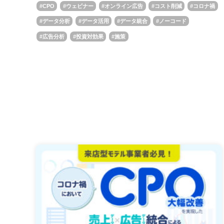
CPO
ウェビナー
オンライン広告
コスト削減
コロナ禍
データ分析
データ活用
データ統合
ノーコード
広告分析
投資対効果
施策