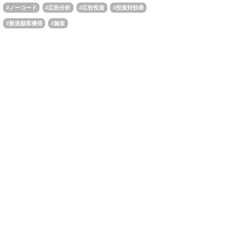
ノーコード
広告分析
広告投資
投資対効果
新規顧客獲得
施策