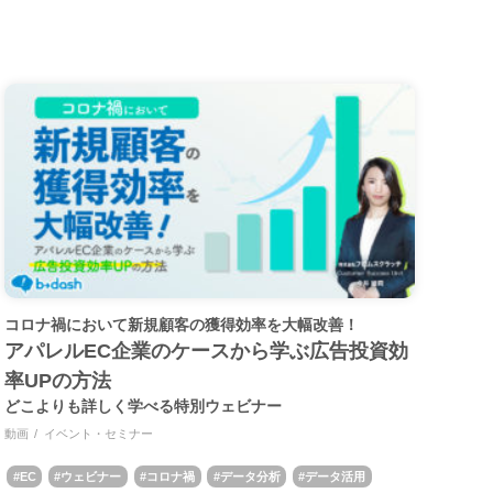
コロナ禍において新規顧客の獲得効率を大幅改善！
アパレルEC企業のケースから学ぶ広告投資効
率UPの方法
どこよりも詳しく学べる特別ウェビナー
動画
イベント・セミナー
EC
ウェビナー
コロナ禍
データ分析
データ活用