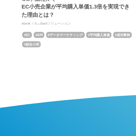
EC小売企業が平均購入単価1.3倍を実現でき
た理由とは？
ebook
b→dashソリューション
EC
KPI
データマーケティング
平均購入単価
成功事例
総合小売