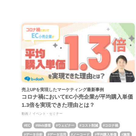
売上UPを実現したマーケティング最新事例
コロナ禍においてEC小売企業が平均購入単価
1.3倍を実現できた理由とは？
動画
イベント・セミナー
EC
Web接客
ウェビナー
コスト削減
コロナ禍
データ分析
データ活用
ノーコード
平均購入単価
施策