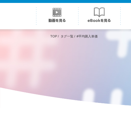
TOP
/
タグ一覧
/
#平均購入単価