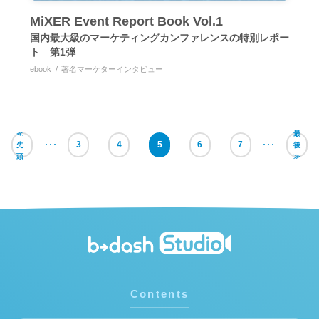
MiXER Event Report Book Vol.1
国内最大級のマーケティングカンファレンスの特別レポー
ト 第1弾
ebook
著名マーケターインタビュー
≪
最
･･･
3
4
5
6
7
･･･
先
後
頭
≫
Contents